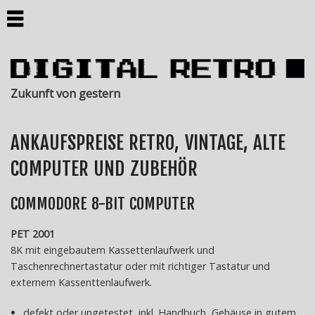
DIGITAL
Zukunft von gestern
RETRO
Commodore
ANKAUFSPREISE RETRO, VINTAGE, ALTE
C64
COMPUTER UND ZUBEHÖR
Commodore
Amiga
COMMODORE 8-BIT COMPUTER
500
Commodore
PET 2001
PET
8K mit eingebautem Kassettenlaufwerk und
2001-
Taschenrechnertastatur oder mit richtiger Tastatur und
8c
externem Kassenttenlaufwerk.
IBM
PC
defekt oder ungetestet, inkl. Handbuch, Gehäuse in gutem