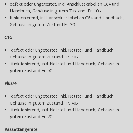
defekt oder ungetestet, inkl. Anschlusskabel an C64 und
UNSER
Handbuch, Gehäuse in gutem Zustand Fr. 10.-
funktionierend, inkl. Anschlusskabel an C64 und Handbuch,
QUARTIER
Gehäuse in gutem Zustand Fr. 30.-
C16
micromania
computer
defekt oder ungetestet, inkl. Netzteil und Handbuch,
know-
Gehäuse in gutem Zustand Fr. 30.-
how
funktionierend, inkl. Netzteil und Handbuch, Gehäuse in
Dominik
gutem Zustand Fr. 50.-
Schläpfer
Brühlbleichestrasse
Plus/4
2
9000
defekt oder ungetestet, inkl. Netzteil und Handbuch,
St.
Gehäuse in gutem Zustand Fr. 40.-
Gallen
funktionierend, inkl. Netzteil und Handbuch, Gehäuse in
Schweiz
gutem Zustand Fr. 70.-
Kassettengeräte
+41