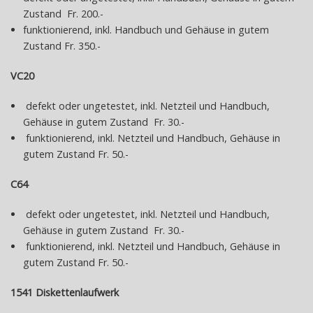
5150
Zustand Fr. 200.-
Apple
funktionierend, inkl. Handbuch und Gehäuse in gutem
IIc
Zustand Fr. 350.-
Die
Geschichte
VC20
meiner
Sammlung
defekt oder ungetestet, inkl. Netzteil und Handbuch,
Gehäuse in gutem Zustand Fr. 30.-
funktionierend, inkl. Netzteil und Handbuch, Gehäuse in
ONLINE
gutem Zustand Fr. 50.-
SHOP
C64
defekt oder ungetestet, inkl. Netzteil und Handbuch,
ÜBER
Gehäuse in gutem Zustand Fr. 30.-
MICH
funktionierend, inkl. Netzteil und Handbuch, Gehäuse in
gutem Zustand Fr. 50.-
KONTAKT
1541 Diskettenlaufwerk