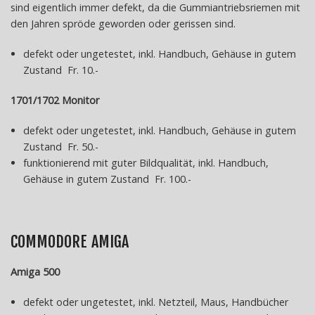
sind eigentlich immer defekt, da die Gummiantriebsriemen mit
71
den Jahren spröde geworden oder gerissen sind.
244
45
defekt oder ungetestet, inkl. Handbuch, Gehäuse in gutem
20
Zustand Fr. 10.-
info@micromania.ch
1701/1702 Monitor
CFML,
PHP,
defekt oder ungetestet, inkl. Handbuch, Gehäuse in gutem
JS
Zustand Fr. 50.-
Programmierung
funktionierend mit guter Bildqualität, inkl. Handbuch,
Computer-
Gehäuse in gutem Zustand Fr. 100.-
und
Netzwerksupport
Web-
und
COMMODORE AMIGA
E-
Mail
Amiga 500
Hosting
defekt oder ungetestet, inkl. Netzteil, Maus, Handbücher